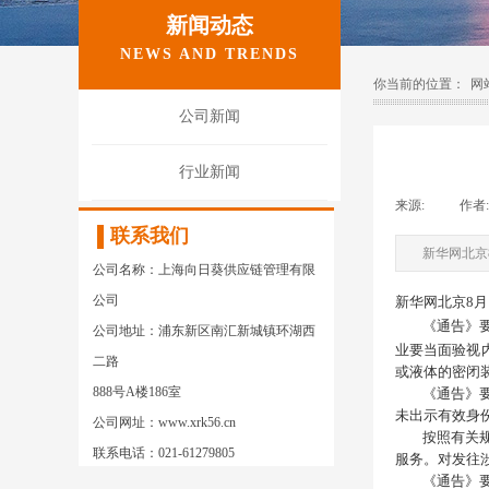
新闻动态
NEWS AND TRENDS
你当前的位置：
网
公司新闻
行业新闻
来源:
|
作者:
联系我们
新华网北京
公司名称：上海向日葵供应链管理有限
公司
新华网北京8
《通告》
公司地址：浦东新区南汇新城镇环湖西
业要当面验视
二路
或液体的密闭
888号A楼186室
《通告》要求
未出示有效身
公司网址：www.xrk56.cn
按照有关规定
联系电话：021-61279805
服务。对发往
《通告》要求